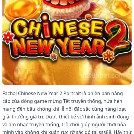
Fachai Chinese New Year 2 Portrait là phiên bản nâng
cấp của dòng game mừng Tết truyền thống, hứa hẹn
mang đến bầu không khí lễ hội đặc sắc cùng hàng loạt
giải thưởng giá trị. Được thiết kế với hình ảnh sinh động
và âm nhạc truyền thống, trò chơi giúp người chơi hòa
mình vào không khí xuân rực rỡ sắc đỏ tại sss88. Hãy thử