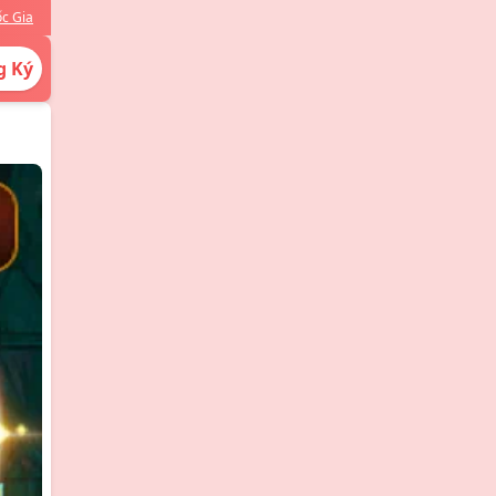
c Gia
g Ký